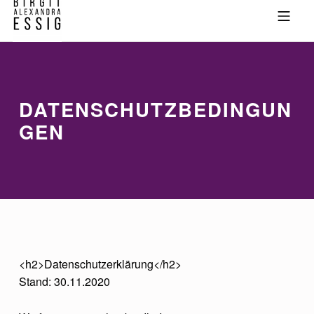
Skip to footer
Skip to main navigation
Skip to main content
MOBILE MENU
BIRGIT ALEXANDRA ESSIG
DATENSCHUTZBEDINGUN
GEN
<h2>Datenschutzerklärung</h2>
Stand: 30.11.2020