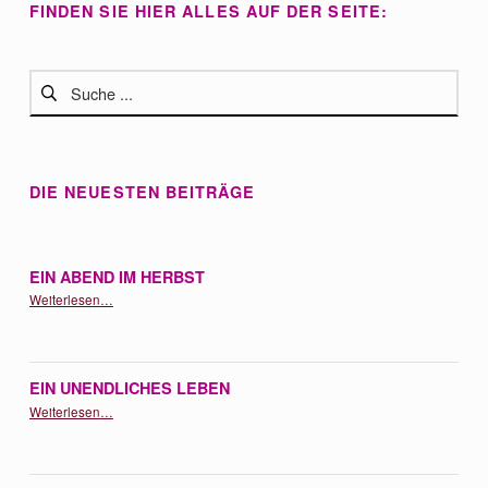
FINDEN SIE HIER ALLES AUF DER SEITE:
Suchen nach:
DIE NEUESTEN BEITRÄGE
EIN ABEND IM HERBST
“Ein Abend im Herbst”
Weiterlesen
…
EIN UNENDLICHES LEBEN
“Ein unendliches Leben”
Weiterlesen
…