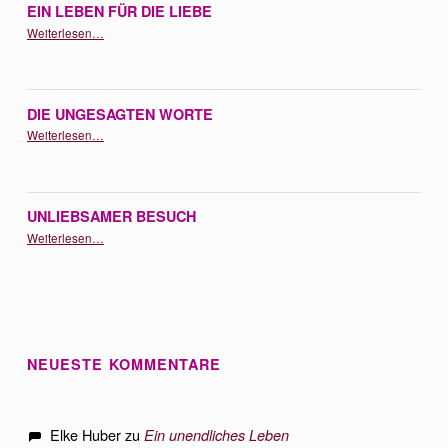
EIN LEBEN FÜR DIE LIEBE
“Ein Leben für die Liebe”
Weiterlesen
…
DIE UNGESAGTEN WORTE
“Die ungesagten Worte”
Weiterlesen
…
UNLIEBSAMER BESUCH
“Unliebsamer Besuch”
Weiterlesen
…
NEUESTE KOMMENTARE
Elke Huber
zu
Ein unendliches Leben