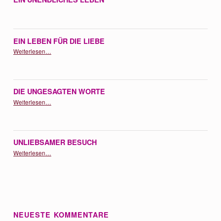
EIN LEBEN FÜR DIE LIEBE
“Ein Leben für die Liebe”
Weiterlesen
…
DIE UNGESAGTEN WORTE
“Die ungesagten Worte”
Weiterlesen
…
UNLIEBSAMER BESUCH
“Unliebsamer Besuch”
Weiterlesen
…
NEUESTE KOMMENTARE